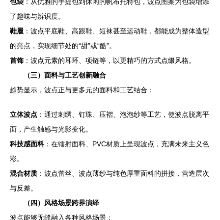
包袋
：从优雅的手提包到休闲的帆布托特包，波点图案为包袋增添
了趣味与辨识度。
鞋履
：波点平底鞋、高跟鞋、短袜甚至运动鞋，都能成为整体造型
的亮点，实现细节处的“甜”或“酷”。
首饰
：波点元素的耳环、项链等，以更精巧的方式点缀风格。
（三）面料与工艺创新融合
趋势显示，波点正与更多元的面料和工艺结合：
立体波点
：通过刺绣、钉珠、压褶、泡泡纱等工艺，使波点脱离平
面，产生触感与光影变化。
科技感面料
：在镭射面料、PVC材质上呈现波点，充满未来主义色
彩。
混合材质
：波点蕾丝、波点薄纱与纯色厚重面料的拼接，营造层次
与反差。
（四）风格场景跨界演绎
波点能够无缝融入各种风格场景：