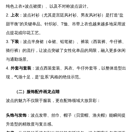
纯色上衣+波点裙摆）、以及不对称波点设计。
2.
上衣
：波点衬衫（尤其是宫廷风衬衫、男友风衬衫）是打造“盐
甜平衡”的关键单品。针织衫、T恤、吊带上衣也越来越多地采用波
点提花或印花工艺。
3.
下装
：波点半身裙（伞裙、铅笔裙）、裤装（西装裤、牛仔裤、
骑行裤）的流行，让波点突破了女性化单品的局限，融入更多休闲
与通勤场景。
4.
外套与套装
：波点西装套装、风衣、牛仔外套等，以整体造型出
现，气场十足，是“盐系”风格的绝佳示范。
（二）服饰配件画龙点睛
波点的魅力不仅限于服装，更在配饰领域大放异彩：
头饰与发饰
：波点发带、丝巾、帽子（贝雷帽、渔夫帽）能瞬间提
升造型的精致度与复古感。