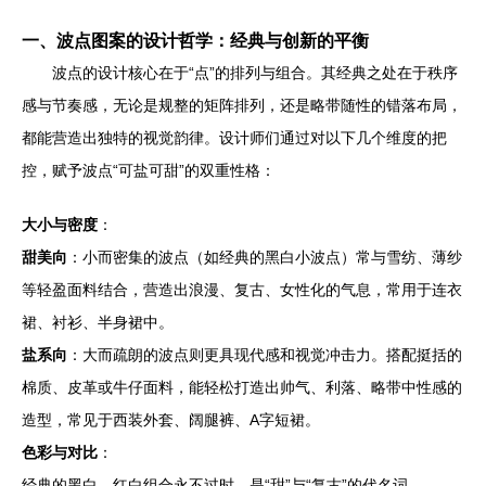
一、波点图案的设计哲学：经典与创新的平衡
波点的设计核心在于“点”的排列与组合。其经典之处在于秩序
感与节奏感，无论是规整的矩阵排列，还是略带随性的错落布局，
都能营造出独特的视觉韵律。设计师们通过对以下几个维度的把
控，赋予波点“可盐可甜”的双重性格：
大小与密度
：
甜美向
：小而密集的波点（如经典的黑白小波点）常与雪纺、薄纱
等轻盈面料结合，营造出浪漫、复古、女性化的气息，常用于连衣
裙、衬衫、半身裙中。
盐系向
：大而疏朗的波点则更具现代感和视觉冲击力。搭配挺括的
棉质、皮革或牛仔面料，能轻松打造出帅气、利落、略带中性感的
造型，常见于西装外套、阔腿裤、A字短裙。
色彩与对比
：
经典的黑白、红白组合永不过时，是“甜”与“复古”的代名词。