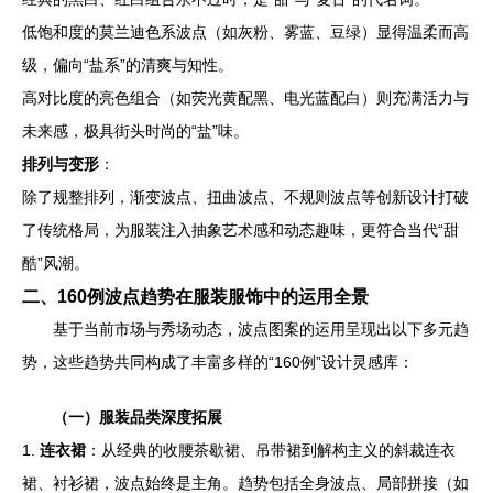
低饱和度的莫兰迪色系波点（如灰粉、雾蓝、豆绿）显得温柔而高
级，偏向“盐系”的清爽与知性。
高对比度的亮色组合（如荧光黄配黑、电光蓝配白）则充满活力与
未来感，极具街头时尚的“盐”味。
排列与变形
：
除了规整排列，渐变波点、扭曲波点、不规则波点等创新设计打破
了传统格局，为服装注入抽象艺术感和动态趣味，更符合当代“甜
酷”风潮。
二、160例波点趋势在服装服饰中的运用全景
基于当前市场与秀场动态，波点图案的运用呈现出以下多元趋
势，这些趋势共同构成了丰富多样的“160例”设计灵感库：
（一）服装品类深度拓展
1.
连衣裙
：从经典的收腰茶歇裙、吊带裙到解构主义的斜裁连衣
裙、衬衫裙，波点始终是主角。趋势包括全身波点、局部拼接（如