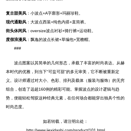
复古甜美风
：小波点+A字廓形+玛丽珍鞋。
现代通勤风
：大波点西装+纯色内搭+直筒裤。
街头休闲风
：oversize波点衬衫+骑行裤+运动鞋。
度假浪漫风
：飘逸的波点长裙+草编包+宽檐帽。
###
波点图案以其简单的几何形态，承载了丰富的时尚表达。从赫
本时代的优雅，到当下“可盐可甜”的多元审美，它不断被重新定
义。设计师通过对大小、色彩、排列及载体（服装与服饰）的无穷
组合，创造了远超160例的精彩可能。掌握波点的设计逻辑与趋
势，便能轻松驾驭这种经典元素，在任何场合都能穿出独具个性的
时尚态度。
如若转载，请注明出处：
http://www.jiexidashi.com/product/101.html