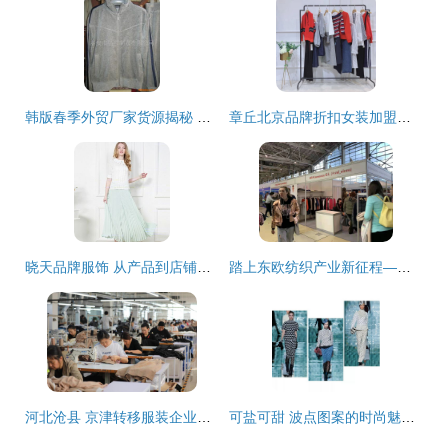
韩版春季外贸厂家货源揭秘 时尚与质量的完美结合
章丘北京品牌折扣女装加盟分析 2018长款羽绒服的品类价值与市场潜力
晓天品牌服饰 从产品到店铺的视觉美学之旅
踏上东欧纺织产业新征程——2020年第54届俄罗斯纺织服装服饰展火热报名中
河北沧县 京津转移服装企业生产忙 服装服饰
可盐可甜 波点图案的时尚魅力与160例设计趋势解析